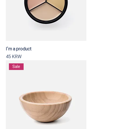
I'm a product
Precio
45 KRW
Sale