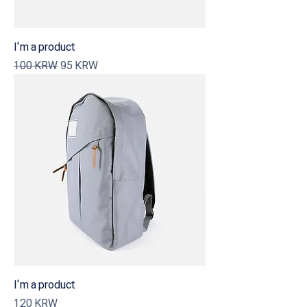
I'm a product
Precio
Precio de oferta
100 KRW
95 KRW
I'm a product
Precio
120 KRW