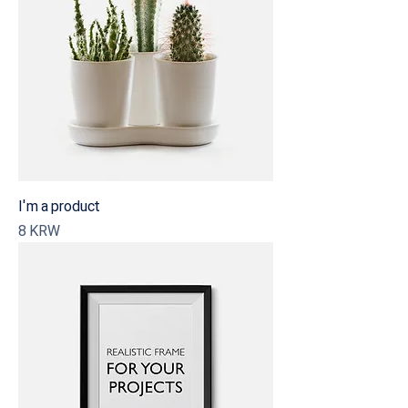
I'm a product
Precio
8 KRW