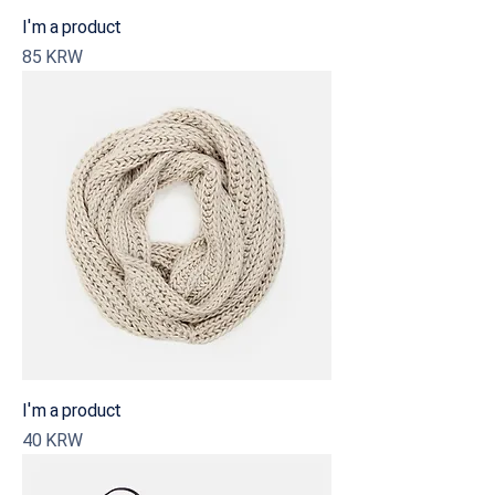
I'm a product
Precio
85 KRW
I'm a product
Precio
40 KRW