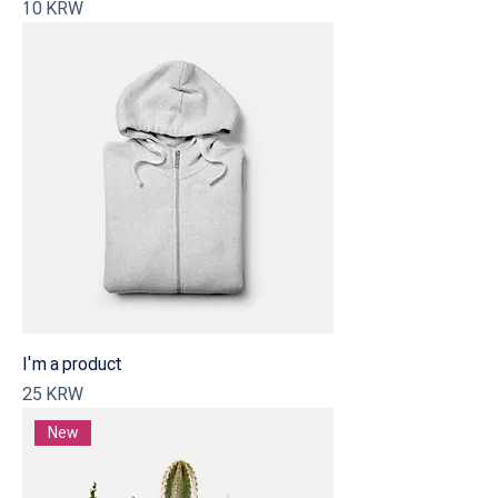
Precio
10 KRW
I'm a product
Precio
25 KRW
New