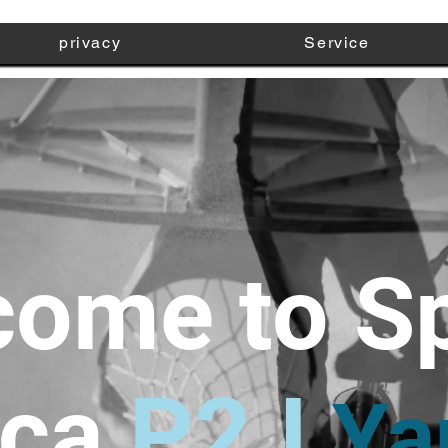
privacy
Service
ome to S
ca
P2J
Ya