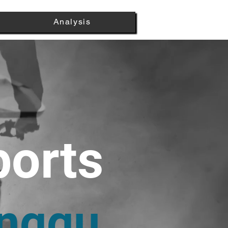
Analysis
ports
nggu